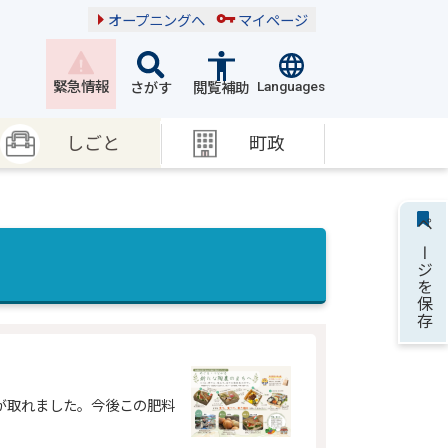
オープニングへ
マイページ
Languages
緊急情報
さがす
閲覧補助
しごと
町政
ページを保存
が取れました。今後この肥料