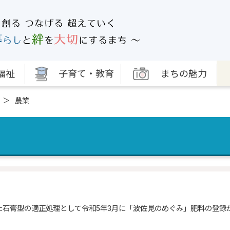
福祉
子育て・教育
まちの魅力
農業
た石膏型の適正処理として令和5年3月に「波佐見のめぐみ」肥料の登録