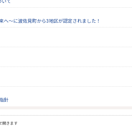
ついて
来へ～に波佐見町から3地区が認定されました！
指針
で開きます