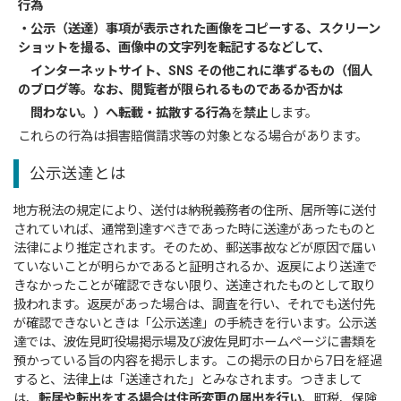
行為
・公示（送達）事項が表示された画像をコピーする、スクリーン
ショットを撮る、画像中の文字列を転記するなどして、
インターネットサイト、SNS その他これに準ずるもの（個人
のブログ等。なお、閲覧者が限られるものであるか否かは
問わない。）へ転載・拡散する行為
を
禁止
します。
これらの行為は損害賠償請求等の対象となる場合があります。
公示送達とは
地方税法の規定により、送付は納税義務者の住所、居所等に送付
されていれば、通常到達すべきであった時に送達があったものと
法律により推定されます。そのため、郵送事故などが原因で届い
ていないことが明らかであると証明されるか、返戻により送達で
きなかったことが確認できない限り、送達されたものとして取り
扱われます。返戻があった場合は、調査を行い、それでも送付先
が確認できないときは「公示送達」の手続きを行います。公示送
達では、波佐見町役場掲示場及び波佐見町ホームページに書類を
預かっている旨の内容を掲示します。この掲示の日から7日を経過
すると、法律上は「送達された」とみなされます。つきまして
は、
転居や転出をする場合は住所変更の届出を行い
、町税、保険