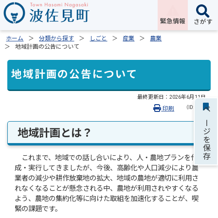
緊急情報
さがす
ホーム
分類から探す
しごと
産業
農業
地域計画の公告について
地域計画の公告について
最終更新日：
2026年6月11日
（ID:1975）
印刷
ページを保存
地域計画とは？
これまで、地域での話し合いにより、人・農地プランを作
成・実行してきましたが、今後、高齢化や人口減少により農
業者の減少や耕作放棄地の拡大、地域の農地が適切に利用さ
れなくなることが懸念される中、農地が利用されやすくなる
よう、農地の集約化等に向けた取組を加速化することが、喫
緊の課題です。