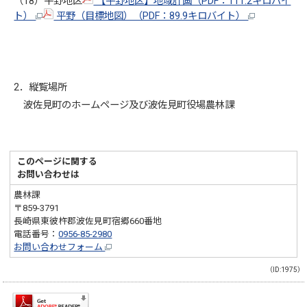
（18）平野地区
【平野地区】地域計画（PDF：111.2キロバイ
ト）
平野（目標地図）（PDF：89.9キロバイト）
2．縦覧場所
波佐見町のホームページ及び波佐見町役場農林課
このページに関する
お問い合わせは
農林課
〒859-3791
長崎県東彼杵郡波佐見町宿郷660番地
電話番号：
0956-85-2980
お問い合わせフォーム
（ID:1975）