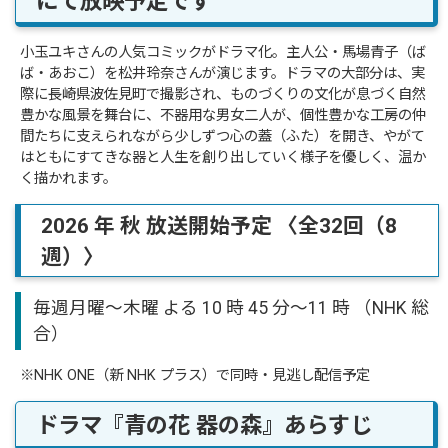
にて放映予定です
小玉ユキさんの人気コミックがドラマ化。主人公・馬場青子（ば
ば・あおこ）を松井玲奈さんが演じます。ドラマの大部分は、実
際に長崎県波佐見町で撮影され、ものづくりの文化が息づく自然
豊かな風景を舞台に、不器用な男女二人が、個性豊かな工房の仲
間たちに支えられながら少しずつ心の蓋（ふた）を開き、やがて
はともにすてきな器と人生を創り出していく様子を優しく、温か
く描かれます。
2026 年 秋 放送開始予定 〈全32回（8
週）〉
毎週月曜～木曜 よる 10 時 45 分～11 時 （NHK 総
合）
※NHK ONE（新 NHK プラス）で同時・見逃し配信予定
ドラマ『青の花 器の森』あらすじ