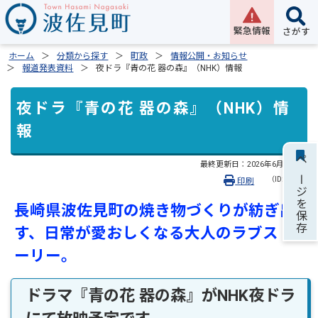
緊急情報
さがす
ホーム
分類から探す
町政
情報公開・お知らせ
報道発表資料
夜ドラ『青の花 器の森』（NHK）情報
夜ドラ『青の花 器の森』（NHK）情
報
最終更新日：
2026年6月23日
ページを保存
（ID:2395）
印刷
長崎県波佐見町の焼き物づくりが紡ぎ出
す、日常が愛おしくなる大人のラブスト
ーリー。
ドラマ『青の花 器の森』がNHK夜ドラ