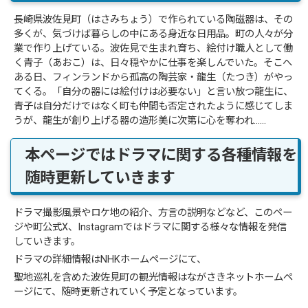
長崎県波佐見町（はさみちょう）で作られている陶磁器は、その
多くが、気づけば暮らしの中にある身近な日用品。町の人々が分
業で作り上げている。波佐見で生まれ育ち、絵付け職人として働
く青子（あおこ）は、日々穏やかに仕事を楽しんでいた。そこへ
ある日、フィンランドから孤高の陶芸家・龍生（たつき）がやっ
てくる。「自分の器には絵付けは必要ない」と言い放つ龍生に、
青子は自分だけではなく町も仲間も否定されたように感じてしま
うが、龍生が創り上げる器の造形美に次第に心を奪われ……
本ページではドラマに関する各種情報を
随時更新していきます
ドラマ撮影風景やロケ地の紹介、方言の説明などなど、このペー
ジや町公式X、Instagramではドラマに関する様々な情報を発信
していきます。
ドラマの詳細情報はNHKホームページにて、
聖地巡礼を含めた波佐見町の観光情報はながさきネットホームペ
ージにて、随時更新されていく予定となっています。