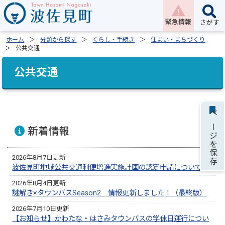
緊急情報
さがす
ホーム
分類から探す
くらし・手続き
住まい・まちづくり
公共交通
公共交通
ページを保存
新着情報
2026年8月7日更新
波佐見町地域公共交通利便増進実施計画の認定申請について
2026年8月4日更新
謎解き×タウンバスSeason2 情報更新しました！（最終版）
2026年7月10日更新
【お知らせ】かわたな・はさみタウンバスの学休日運行につい