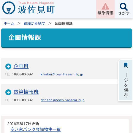
緊急情報
さがす
ホーム
組織から探す
企画情報課
企画情報課
企画班
ページを保存
TEL：0956-80-6661
kikaku@town.hasami.lg.jp
電算情報班
TEL：0956-80-6661
densan@town.hasami.lg.jp
2026年8月7日更新
空き家バンク登録物件一覧