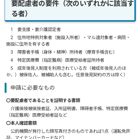
要配慮者の要件（次のいずれかに該当す
る者）
1 要支援・要介護認定者
2 住所地特例対象者（施設入所者）・マル遠対象者・病院・
施設に住所を有する者
3 障害者手帳（身体・精神）所持者（療育手帳含む）
4 特定医療費（指定難病）医療受給者証所持者
5 成年後見人制度を利用されている方（被成年後見人のほ
か、）被保佐人、被補助人も含む。任意後見契約の方は除く）
申請に必要なもの
〇要配慮者であることを証明する書類
介護保険被保険者証、入所証明書、障碍者手帳、特定医療費
（指定難病）医療受給者証など
〇本人確認書類
公的機関が発行した顔写真付きのものであれば1点（運転免許
証、マイナンバーカードなど）