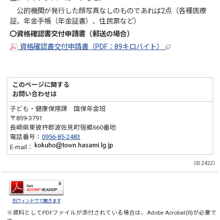
公的機関が発行した顔写真なしのものであれば2点（各種医療
証、年金手帳（年金証書）、住民票など）
〇資格確認書交付申請書（郵送の場合）
資格確認書交付申請書（PDF：89キロバイト）
このページに関する
お問い合わせは
子ども・健康保険課 国保年金班
〒859-3791
長崎県東彼杵郡波佐見町宿郷660番地
電話番号：
0956-85-2483
E-mail：
（ID:2422）
別ウィンドウで開きます
※資料としてPDFファイルが添付されている場合は、
Adobe Acrobat(R)
が必要で