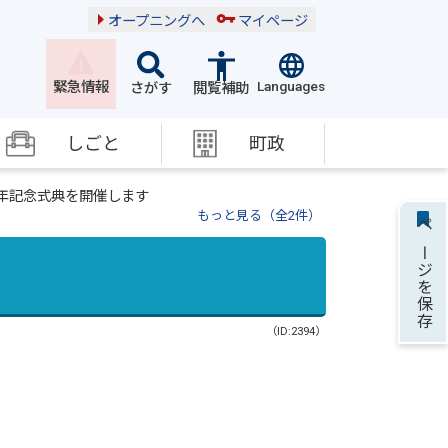
オープニングへ
マイページ
Languages
緊急情報
さがす
閲覧補助
しごと
町政
周年記念式典を開催します
もっと見る（全2件）
ページを保存
（ID:2394）