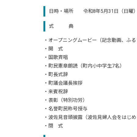
日時・場所 令和8年5月31日（日曜
式 典
・オープニングムービー（記念動画、ふる
・開 式
・国歌斉唱
・町民憲章朗読（町内小中学生7名）
・町長式辞
・町議会議長挨拶
・来賓祝辞
・表彰（特別功労）
・名誉町民称号授与
・波佐見音頭披露（波佐見婦人会をはじめ
・閉 式