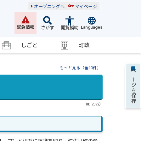
オープニングへ
マイページ
Languages
緊急情報
さがす
閲覧補助
しごと
町政
もっと見る（全10件）
ページを保存
（ID:2392）