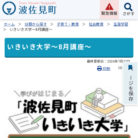
緊急情報
さがす
ホーム
分類から探す
子育て・教育
社会教育
生涯学習
いきいき大学～8月講座～
いきいき大学～8月講座～
最終更新日：
2026年7月23日
（ID:2351）
印刷
ページを保存