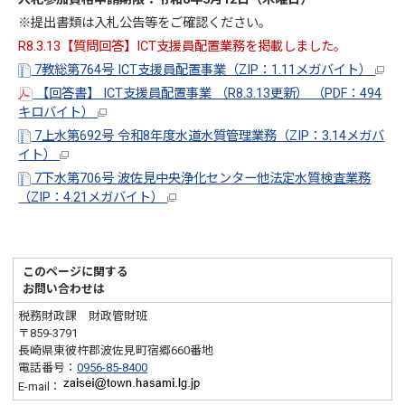
※提出書類は入札公告等をご確認ください。
R8.3.13【質問回答】ICT支援員配置業務を掲載しました。
7教総第764号 ICT支援員配置事業（ZIP：1.11メガバイト）
【回答書】 ICT支援員配置事業 （R8.3.13更新） （PDF：494
キロバイト）
7上水第692号 令和8年度水道水質管理業務（ZIP：3.14メガバ
イト）
7下水第706号 波佐見中央浄化センター他法定水質検査業務
（ZIP：4.21メガバイト）
このページに関する
お問い合わせは
税務財政課 財政管財班
〒859-3791
長崎県東彼杵郡波佐見町宿郷660番地
電話番号：
0956-85-8400
E-mail：