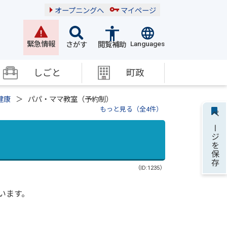
オープニングへ
マイページ
Languages
緊急情報
さがす
閲覧補助
しごと
町政
健康
パパ・ママ教室（予約制）
もっと見る（全4件）
ページを保存
（ID:1235）
います。