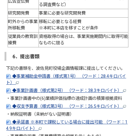
広告宣伝費
る調査費など）
研究開発費
事業に必要な研究開発費
町外からの事業
移転に必要となる経費
所移転費
※本町に本店を移すことが条件
従業員の教育訓
資格取得の場合は、事業実施期間内に取得可能
練費
なものに限る
6．提出書類
下記の書類を、波佐見町役場企画情報課に提出してください。
◆事業補助金申請書（様式第1号） （ワード：28.4キロバイ
ト）
◆事業計画書（様式第2号） （ワード：38.3キロバイト）
・事業計画書中の(6)業績評価指標の達成計画の積算根拠資料
◆収支予算書（様式第3号） （ワード：26.5キロバイト）
・納税証明書（未納がない証明書）
◆承諾書 ※本町で課税している場合に提出可能 （ワード：1
4.9キロバイト）