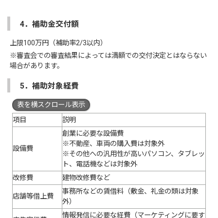
4．補助金交付額
上限100万円（補助率2/3以内）
※審査会での審査結果によっては満額での交付決定とはならない
場合があります。
5．補助対象経費
表を横スクロール表示
項目
説明
創業に必要な設備費
※不動産、車両の購入費は対象外
設備費
※その他への汎用性が高いパソコン、タブレッ
ト、電話機などは対象外
改修費
建物改修費など
事務所などの賃借料（敷金、礼金の類は対象
店舗等借上費
外）
情報発信に必要な経費（マーケティングに要す