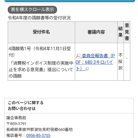
表を横スクロール表示
令和4年度の請願書等の受付状況
意
結
受付件名
審議内容
見
果
書
4請願第1号（令和4年11月1日受
付）
不
委員会報告書（P
-
採
DF：680.3キロバイ
「消費税インボイス制度の実施中
択
ト）
止を求める意見書」提出について
の請願
このページに関する
お問い合わせは
議会事務局
〒859-3791
長崎県東彼杵郡波佐見町宿郷660番地
電話番号：
0956-85-5755