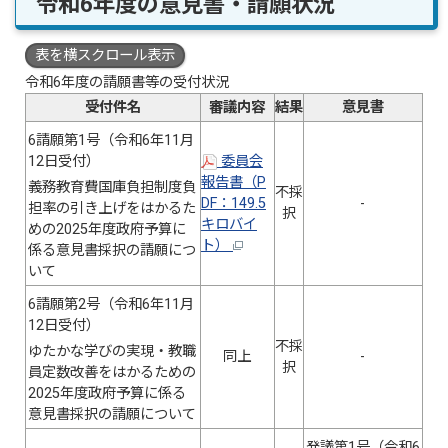
令和6年度の意見書・請願状況
表を横スクロール表示
令和6年度の請願書等の受付状況
受付件名
審議内容
結果
意見書
6請願第1号（令和6年11月
12日受付）
委員会
報告書（P
義務教育費国庫負担制度負
不採
DF：149.5
-
担率の引き上げをはかるた
択
キロバイ
めの2025年度政府予算に
ト）
係る意見書採択の請願につ
いて
6請願第2号（令和6年11月
12日受付）
不採
ゆたかな学びの実現・教職
同上
-
択
員定数改善をはかるための
2025年度政府予算に係る
意見書採択の請願について
発議第1号（令和6