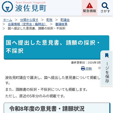
緊急情報
さがす
ホーム
分類から探す
町政
町議会
会議情報（定例会・臨時会）
審議結果
国へ提出した意見書、請願の採択・不採択
国へ提出した意見書、請願の採択・
不採択
ページを保存
最終更新日：
2026年5月20日
（ID:871）
印刷
波佐見町議会で議決し、国へ提出した意見書について掲載しま
す。
また、請願書の採択・不採択についても掲載します。
ただし、直近の5年分のみの掲載です。
令和8年度の意見書・請願状況