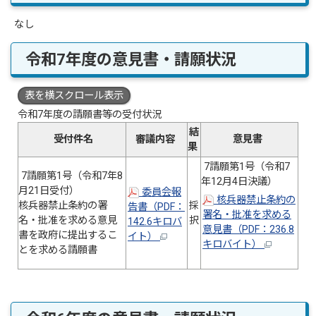
なし
令和7年度の意見書・請願状況
表を横スクロール表示
令和7年度の請願書等の受付状況
結
受付件名
審議内容
意見書
果
7請願第1号（令和7
7請願第1号（令和7年8
年12月4日決議）
月21日受付）
委員会報
核兵器禁止条約の
核兵器禁止条約の署
採
告書（PDF：
署名・批准を求める
名・批准を求める意見
択
142.6キロバ
意見書（PDF：236.8
書を政府に提出するこ
イト）
キロバイト）
とを求める請願書