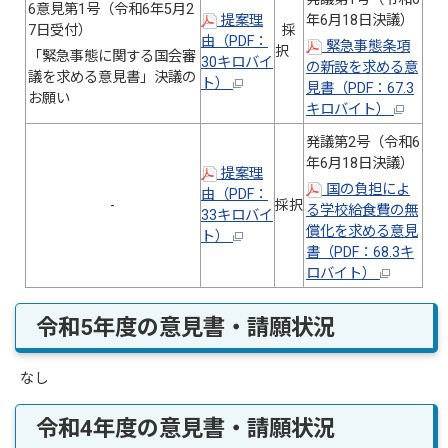
6意見第1号（令和6年5月2
提案理
年6月18日決議）
7日受付）
採
由（PDF：
緊急事態条項
択
「緊急事態に関する国会審
30キロバイ
の新設を求める意
議を求める意見書」決議の
ト）
見書（PDF：67.3
お願い
キロバイト）
発議第2号（令和6
年6月18日決議）
提案理
国の負担によ
由（PDF：
-
採択
る学校給食費の無
33キロバイ
償化を求める意見
ト）
書（PDF：68.3キ
ロバイト）
令和5年度の意見書・請願状況
なし
令和4年度の意見書・請願状況