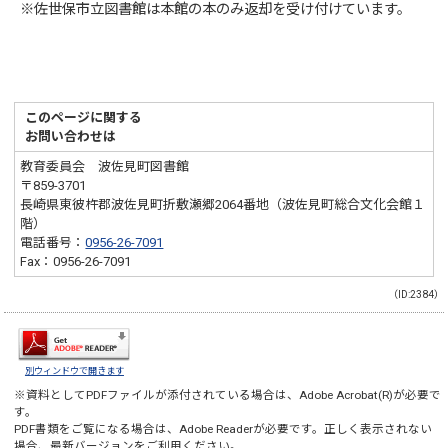
※佐世保市立図書館は本館の本のみ返却を受け付けています。
このページに関する
お問い合わせは
教育委員会 波佐見町図書館
〒859-3701
長崎県東彼杵郡波佐見町折敷瀬郷2064番地（波佐見町総合文化会館１
階）
電話番号：
0956-26-7091
Fax：0956-26-7091
（ID:2384）
別ウィンドウで開きます
※資料としてPDFファイルが添付されている場合は、
Adobe Acrobat(R)
が必要で
す。
PDF書類をご覧になる場合は、
Adobe Reader
が必要です。正しく表示されない
場合、最新バージョンをご利用ください。