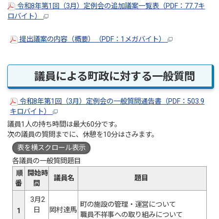
令和8年第1回（3月）定例会の追加議案一覧表（PDF：77.7キ
ロバイト）
提出議案の内容（概要）（PDF：1メガバイト）
議員による町政に対する一般質問
令和8年第1回（3月）定例会の一般質問通告書（PDF：503.9
キロバイト）
議員1人の持ち時間は最大60分です。
次の議員の質問までに、休憩を10分はさみます。
表を横スクロール表示
各議員の一般質問題目
順
開始時
議員名
題目
番
間
3月2
町の施設の管理・運営について
日
岡村達馬
1
職員不祥事への取り組みについて