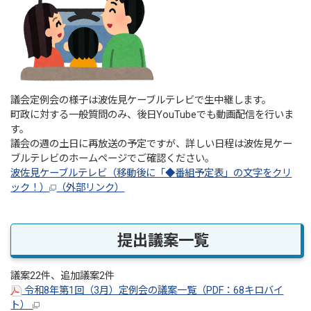
議会定例会の様子は波佐見ケーブルテレビで生中継します。
町政に対する一般質問のみ、後日YouTubeでも動画配信を行いま
す。
議会の週の土日に再放送の予定ですが、詳しい日程は波佐見ケー
ブルテレビのホームページでご確認ください。
波佐見ケーブルテレビ（移動後に「◆番組予定表」の文字をクリ
ック！）
（外部リンク）
提出議案一覧
議案22件、追加議案2件
令和8年第1回（3月）定例会の議案一覧（PDF：68キロバイ
ト）