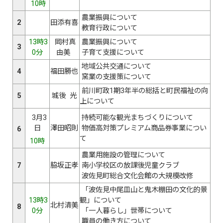
10時
農業振興について
2
田添有喜
教育行政について
13時3
岡村真
農業振興について
3
0分
由美
子育て支援について
地域公共交通について
4
福田勝也
窯業の支援策について
前川町政1期3年半の総括と町民福祉の向
5
城後 光
上について
3月3
持続可能な観光まちづくりについて
日
澤田昭則
物価高対策プレミアム商品券事業につい
6
て
10時
農業用施設の管理について
7
脇坂正孝
南小学校区の放課後児童クラブ
波佐見町総合文化会館の大規模改修
「波佐見中尾皿山と鬼木棚田の文化的景
13時3
観」について
北村清美
8
0分
「一人暮らし」世帯について
職員の働き方について