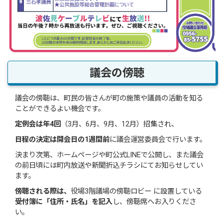
議会の傍聴
議会の傍聴は、町民の皆さんが町の施策や議員の活動を知る
ことができるよい機会です。
定例会は年4回
（3月、6月、9月、12月）招集され、
日程の決定は開会日の1週間前
に議会運営委員会で行います。
決まり次第、ホームページや町公式LINEで公開し、また議会
の前日頃には町内放送や新聞折込チラシにてお知らせしてい
ます。
傍聴される際は、
役場3階議場の傍聴ロビー に設置している
受付簿に「住所・氏名」を記入
し、傍聴席へお入りくださ
い。