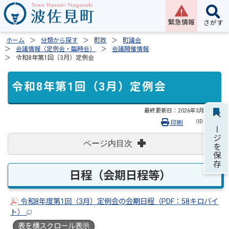
緊急情報
さがす
ホーム
分類から探す
町政
町議会
会議情報（定例会・臨時会）
会議開催情報
令和8年第1回（3月）定例会
令和8年第1回（3月）定例会
最終更新日：
2026年3月26日
ページを保存
（ID:2328）
印刷
ページ内目次
日程（会期日程等）
令和8年度第1回（3月）定例会の会期日程（PDF：58キロバイ
ト）
表を横スクロール表示