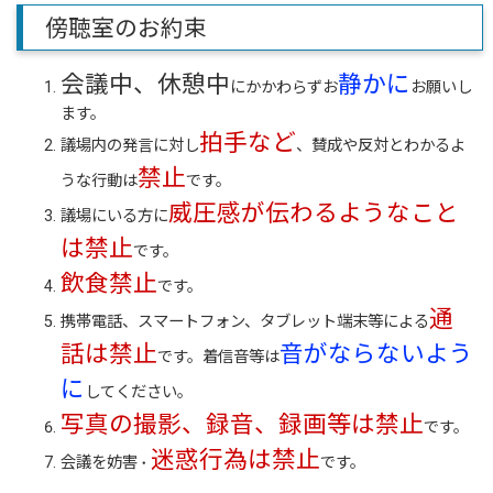
傍聴室のお約束
会議中、休憩中
静かに
にかかわらずお
お願いし
ます。
拍手など
議場内の発言に対し
、賛成や反対とわかるよ
禁止
うな行動は
です。
威圧感が伝わるようなこと
議場にいる方に
は禁止
です。
飲食禁止
です。
通
携帯電話、スマートフォン、タブレット端末等による
話は禁止
音がならないよう
です。着信音等は
に
してください。
写真の撮影、録音、録画等は禁止
です。
迷惑行為は禁止
会議を妨害
です。
・