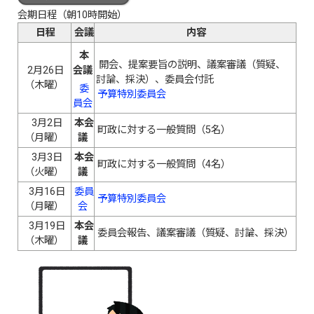
会期日程（朝10時開始）
日程
会議
内容
本
開会、提案要旨の説明、議案審議（質疑、
2月26日
会議
討論、採決）、委員会付託
（木曜）
委
予算特別委員会
員会
3月2日
本会
町政に対する一般質問（5名）
（月曜）
議
3月3日
本会
町政に対する一般質問（4名）
（火曜）
議
3月16日
委員
予算特別委員会
（月曜）
会
3月19日
本会
委員会報告、議案審議（質疑、討論、採決）
（木曜）
議