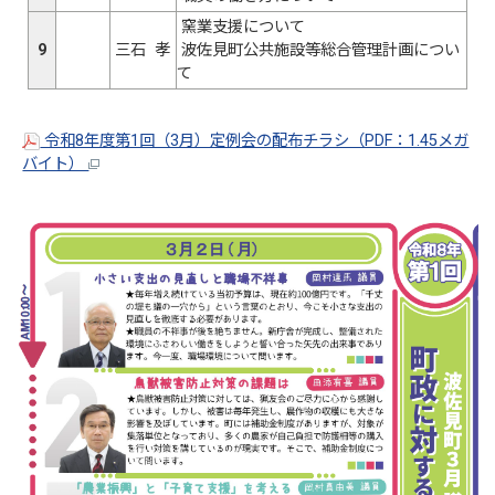
窯業支援について
9
三石 孝
波佐見町公共施設等総合管理計画につい
て
令和8年度第1回（3月）定例会の配布チラシ（PDF：1.45メガ
バイト）