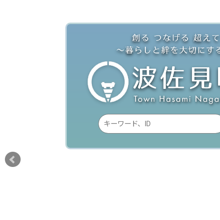
検
索
キ
ー
ワ
ー
ド